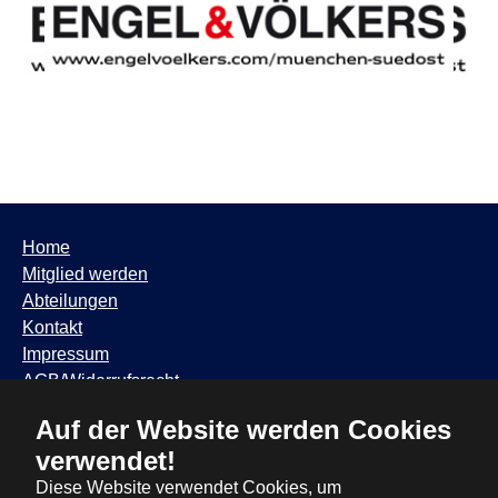
Home
Mitglied werden
Abteilungen
Kontakt
Impressum
AGB/Widerrufsrecht
Datenschutzhinweis
Auf der Website werden Cookies
TSV Trudering ∙ Feldbergstr. 65 ∙ 81825 München ∙ Tel:
verwendet!
089 / 6881317
∙
info@tsvtrudering.de
∙
Öffnungszeiten
Diese Website verwendet Cookies, um