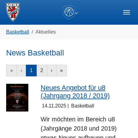
Skip to main navigation
Zum Hauptinhalt springen
Skip to page footer
(current)
Sie sind hier:
Basketball
Aktuelles
News Basketball
«
‹
1
2
›
»
Neues Angebot für u8
(Jahrgang 2018 / 2019)
14.11.2025
|
Basketball
Wir möchten im Bereich u8
(Jahrgänge 2018 und 2019)
etwas Neues aufbauen und