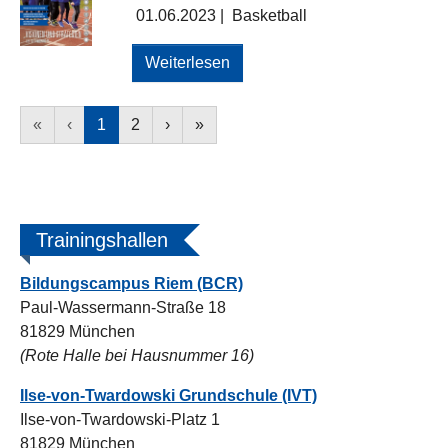
01.06.2023
|
Basketball
Weiterlesen
«
‹
1
2
›
»
Trainingshallen
Bildungscampus Riem (BCR)
Paul-Wassermann-Straße 18
81829 München
(Rote Halle bei Hausnummer 16)
Ilse-von-Twardowski Grundschule (IVT)
Ilse-von-Twardowski-Platz 1
81829 München